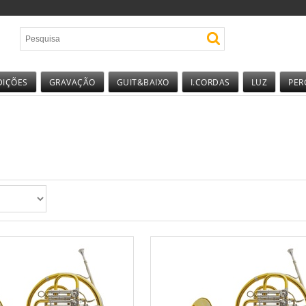
DIÇÕES
GRAVAÇÃO
GUIT&BAIXO
I.CORDAS
LUZ
PER