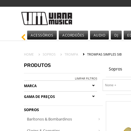
ACESSÓRIOS
ACORDEÕES
AUDIO
DJ
E
HOME
SOPROS
TROMPA
TROMPAS SIMPLES SIB
PRODUTOS
Sopros
LIMPAR FILTROS
MARCA
GAMA DE PREÇOS
SOPROS
Barítonos & Bombardinos
Clarins & Cornetins