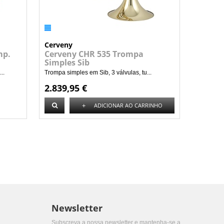
Cerveny
mp.
Cerveny CHR 535 Trompa
Simples Sib
..
Trompa simples em Sib, 3 válvulas, tu...
2.839,95 €
+
ADICIONAR AO CARRINHO
Newsletter
Subscreva a nossa newsletter e mantenha-se a