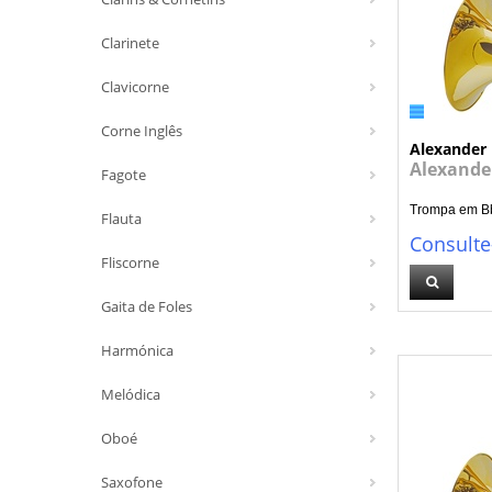
Clarinete
Clavicorne
Corne Inglês
Alexander
Alexande
Fagote
Trompa em Bb 
Flauta
Consulte
Fliscorne
Gaita de Foles
Harmónica
Melódica
Oboé
Saxofone