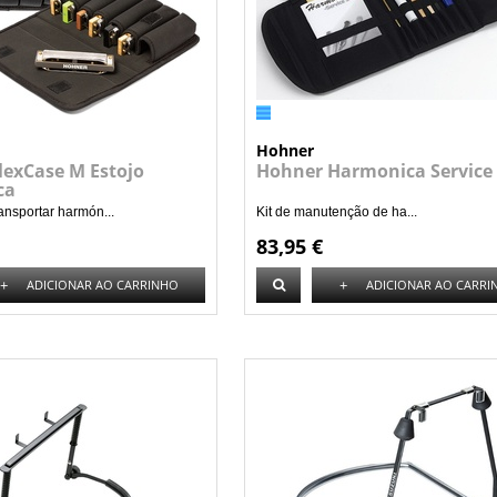
Hohner
lexCase M Estojo
Hohner Harmonica Service 
ca
ransportar harmón...
Kit de manutenção de ha...
83,95 €
+
+
ADICIONAR AO CARRINHO
ADICIONAR AO CARRI