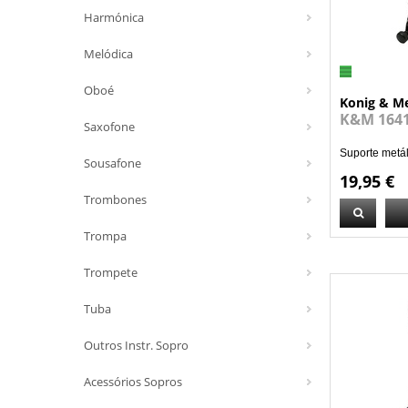
Harmónica
Melódica
Oboé
Konig & M
K&M 164
Saxofone
Suporte metál
Sousafone
19,95 €
Trombones
Trompa
Trompete
Tuba
Outros Instr. Sopro
Acessórios Sopros