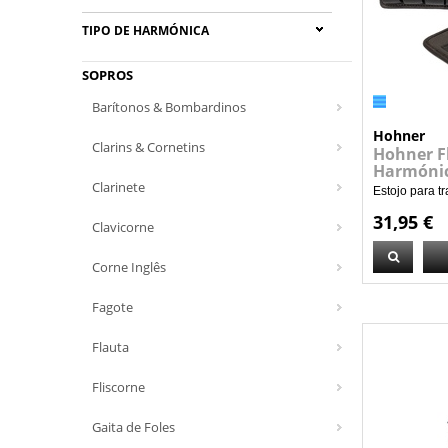
TIPO DE HARMÓNICA
SOPROS
Barítonos & Bombardinos
Hohner
Clarins & Cornetins
Hohner F
Harmóni
Clarinete
Estojo para t
31,95 €
Clavicorne
Corne Inglês
Fagote
Flauta
Fliscorne
Gaita de Foles