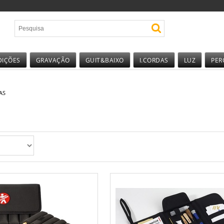
DIÇÕES
GRAVAÇÃO
GUIT&BAIXO
I.CORDAS
LUZ
PER
AS