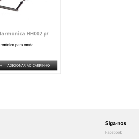
Harmonica HH002 p/
armónica para mode...
+
ADICIONAR AO CARRINHO
Siga-nos
Facebook