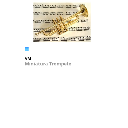
VM
Miniatura Trompete
Miniatura de Trompete fornecida em ca...
17,95 €
+
ADICIONAR AO CARRINHO