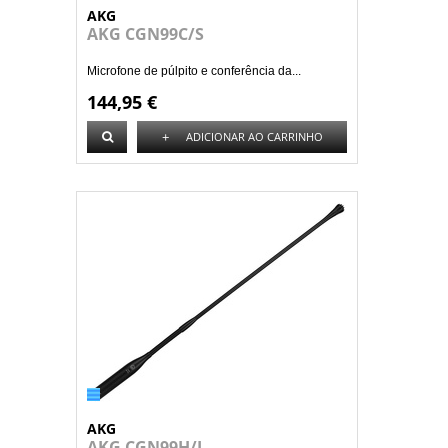
AKG
AKG CGN99C/S
Microfone de púlpito e conferência da...
144,95 €
+
ADICIONAR AO CARRINHO
AKG
AKG CGN99H/L