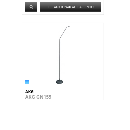
+
ADICIONAR AO CARRINHO
AKG
AKG GN155
O GN155 é um módulo Goosenec de 155 c...
Consulte-nos