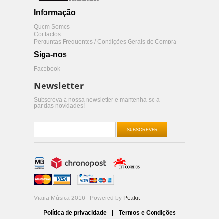
Informação
Quem Somos
Contactos
Perguntas Frequentes / Condições Gerais de Compra
Siga-nos
Facebook
Newsletter
Subscreva a nossa newsletter e mantenha-se a
par das novidades!
SUBSCREVER
Viana Música 2016 - Powered by
Peakit
Política de privacidade
|
Termos e Condições