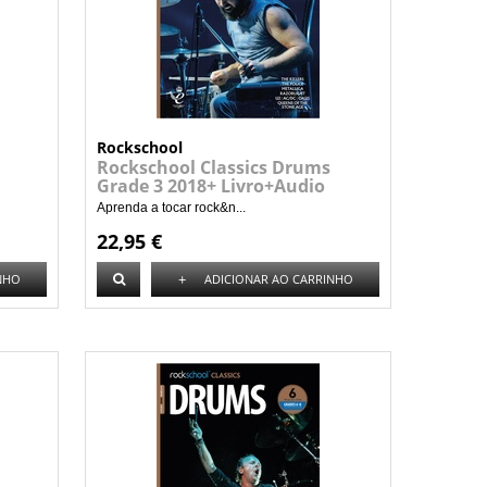
Rockschool
Rockschool Classics Drums
Grade 3 2018+ Livro+Audio
Aprenda a tocar rock&n...
22,95 €
+
NHO
ADICIONAR AO CARRINHO