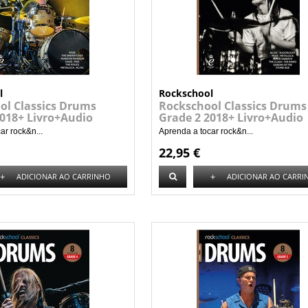
l
Rockschool
ol Classics Drums
Rockschool Classics Drums
2018+ Livro+Audio
Grade 2 2018+ Livro+Audio
ar rock&n...
Aprenda a tocar rock&n...
22,95 €
+
+
ADICIONAR AO CARRINHO
ADICIONAR AO CARRI