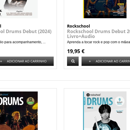
l
Rockschool
ol Drums Debut (2024)
Rockschool Drums Debut 2
Livro+Audio
dio para acompanhamento, ...
Aprenda a tocar rock e pop com o m&ea.
19,95 €
+
+
ADICIONAR AO CARRINHO
ADICIONAR AO CARRI