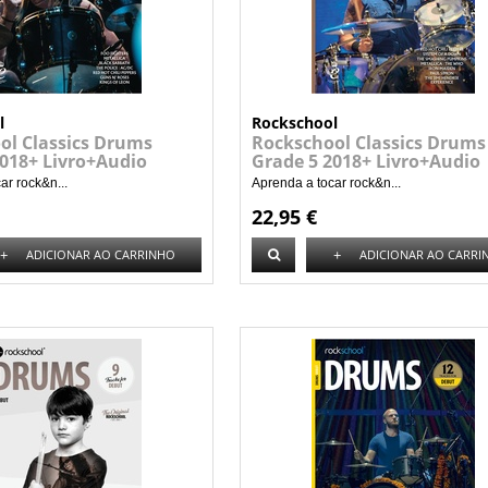
l
Rockschool
ol Classics Drums
Rockschool Classics Drums
2018+ Livro+Audio
Grade 5 2018+ Livro+Audio
ar rock&n...
Aprenda a tocar rock&n...
22,95 €
+
+
ADICIONAR AO CARRINHO
ADICIONAR AO CARRI