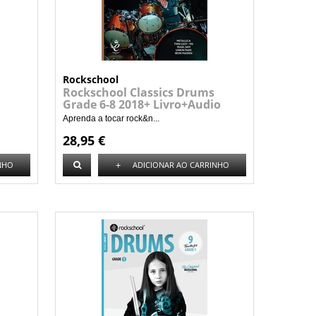
Rockschool
Rockschool Classics Drums
Grade 6-8 2018+ Livro+Audio
Aprenda a tocar rock&n...
28,95 €
+
NHO
ADICIONAR AO CARRINHO