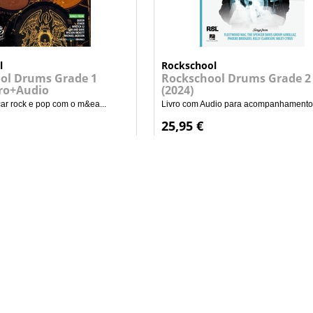
l
Rockschool
ol Drums Grade 1
Rockschool Drums Grade 2
vro+Audio
(2024)
ar rock e pop com o m&ea...
Livro com Audio para acompanhamento, 
25,95 €
+
+
ADICIONAR AO CARRINHO
ADICIONAR AO CARRI