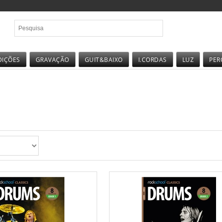
DIÇÕES
GRAVAÇÃO
GUIT&BAIXO
I.CORDAS
LUZ
PER