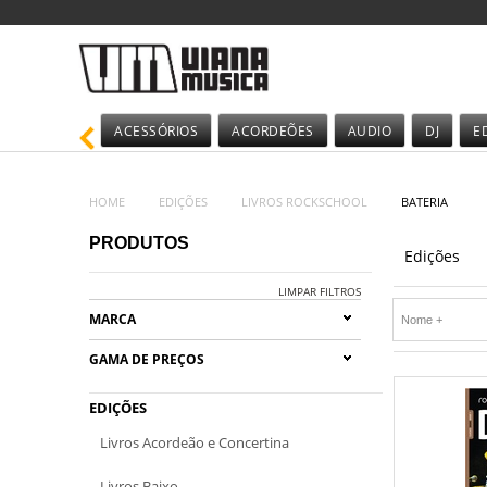
ACESSÓRIOS
ACORDEÕES
AUDIO
DJ
E
HOME
EDIÇÕES
LIVROS ROCKSCHOOL
BATERIA
PRODUTOS
Edições
LIMPAR FILTROS
MARCA
GAMA DE PREÇOS
EDIÇÕES
Livros Acordeão e Concertina
Livros Baixo