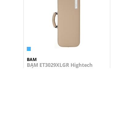
BAM
BAM ET3029XLGR Hightech
L'Étoile
Estojo para Oboé com tampa superior e...
499,95 €
+
ADICIONAR AO CARRINHO