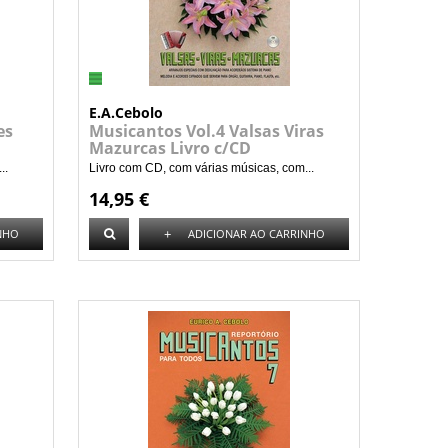
E.A.Cebolo
es
Musicantos Vol.4 Valsas Viras
Mazurcas Livro c/CD
..
Livro com CD, com várias músicas, com...
14,95 €
+
NHO
ADICIONAR AO CARRINHO