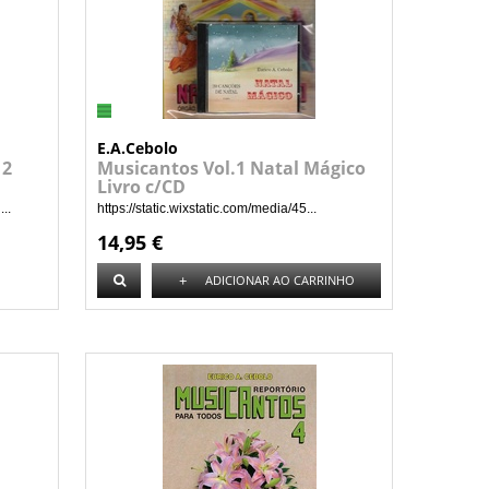
E.A.Cebolo
 2
Musicantos Vol.1 Natal Mágico
Livro c/CD
..
https://static.wixstatic.com/media/45...
14,95 €
+
ADICIONAR AO CARRINHO