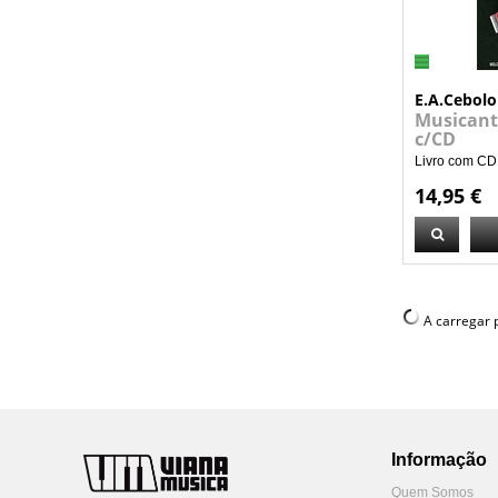
E.A.Cebolo
Musicanto
c/CD
Livro com CD,
14,95 €
A carregar p
Informação
Quem Somos