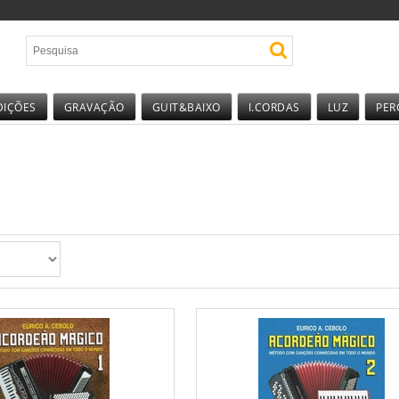
DIÇÕES
GRAVAÇÃO
GUIT&BAIXO
I.CORDAS
LUZ
PER