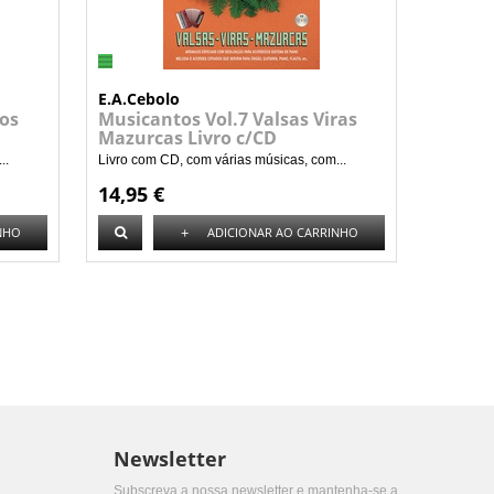
E.A.Cebolo
hos
Musicantos Vol.7 Valsas Viras
Mazurcas Livro c/CD
..
Livro com CD, com várias músicas, com...
14,95 €
+
NHO
ADICIONAR AO CARRINHO
Newsletter
Subscreva a nossa newsletter e mantenha-se a