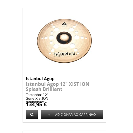
Istanbul Agop
Istanbul Agop 12" XIST ION
Splash Brilliant
Tamanho: 12"
Série Xist ION
Acabament...
134,95 €
+
ADICIONAR AO CARRINHO