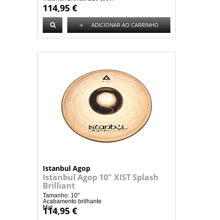
114,95 €
+
ADICIONAR AO CARRINHO
Istanbul Agop
Istanbul Agop 10" XIST Splash
Brilliant
Tamanho: 10"
Acabamento brilhante
Mat...
114,95 €