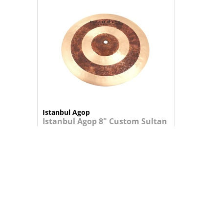
Istanbul Agop
Istanbul Agop 8" Custom Sultan
Splash
Design de círculo concêntrico único e...
124,95 €
+
ADICIONAR AO CARRINHO