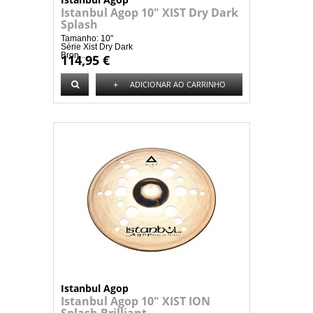
Istanbul Agop 10" XIST Dry Dark
Splash
Tamanho: 10"
Série Xist Dry Dark
Bron...
114,95 €
+
ADICIONAR AO CARRINHO
Istanbul Agop
Istanbul Agop 10" XIST ION