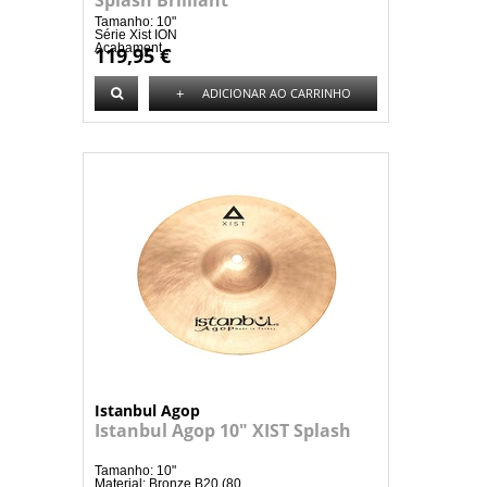
Splash Brilliant
Tamanho: 10"
Série Xist ION
Acabament...
119,95 €
+
ADICIONAR AO CARRINHO
Istanbul Agop
Istanbul Agop 10" XIST Splash
Tamanho: 10"
Material: Bronze B20 (80...