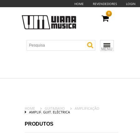
HOME
REVENDEDORES
LOGIN
0
MENU
HOME
GUIT&BAIXO
AMPLIFICAÇÃO
AMPLIF. GUIT. ELÉCTRICA
PRODUTOS