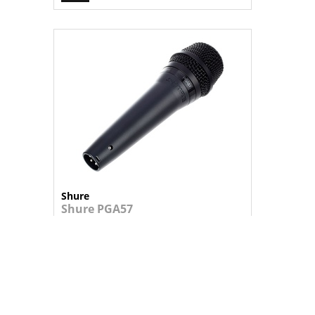
Shure
Shure PGA57
Microfone dinâmico para instrumentos,...
Consulte-nos