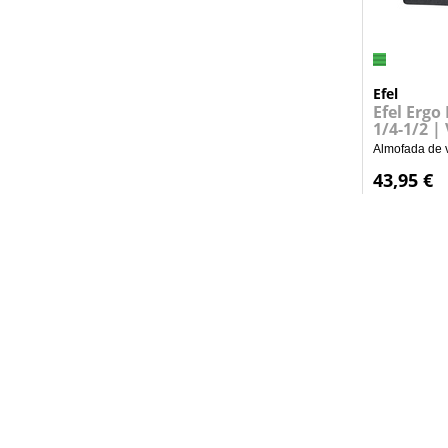
Efel
Efel Ergo
1/4-1/2 |
Almofada de v
43,95 €