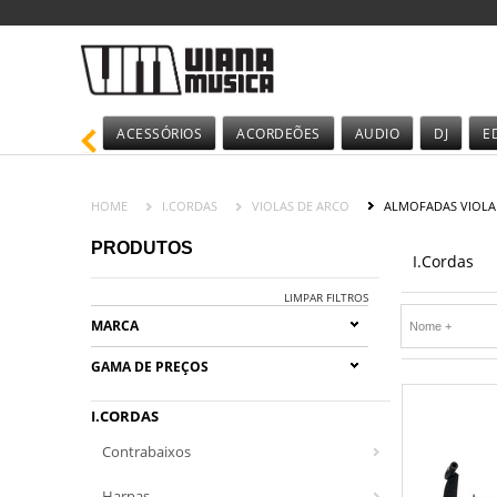
ACESSÓRIOS
ACORDEÕES
AUDIO
DJ
E
HOME
I.CORDAS
VIOLAS DE ARCO
ALMOFADAS VIOLA
PRODUTOS
I.Cordas
LIMPAR FILTROS
MARCA
GAMA DE PREÇOS
I.CORDAS
Contrabaixos
Harpas