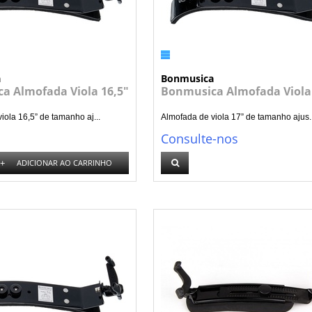
a
Bonmusica
a Almofada Viola 16,5"
Bonmusica Almofada Viola
iola 16,5” de tamanho aj...
Almofada de viola 17” de tamanho ajus..
Consulte-nos
+
ADICIONAR AO CARRINHO