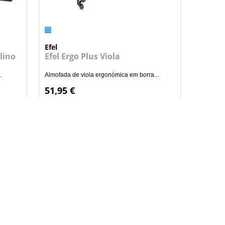
Efel
lino
Efel Ergo Plus Viola
.
Almofada de viola ergonómica em borra...
51,95 €
+
NHO
ADICIONAR AO CARRINHO