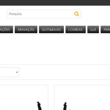
DIÇÕES
GRAVAÇÃO
GUIT&BAIXO
I.CORDAS
LUZ
PER