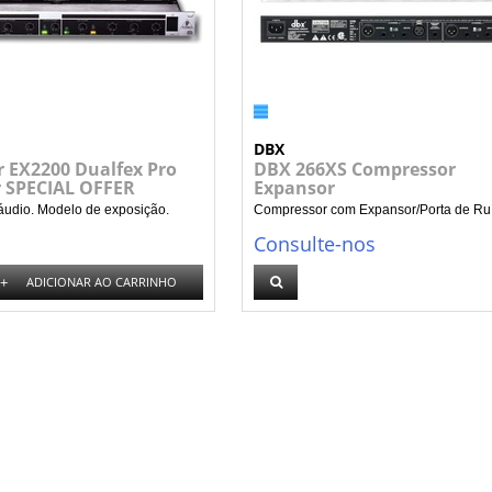
DBX
r EX2200 Dualfex Pro
DBX 266XS Compressor
 SPECIAL OFFER
Expansor
áudio. Modelo de exposição.
Compressor com Expansor/Porta de Ruí
Consulte-nos
+
ADICIONAR AO CARRINHO