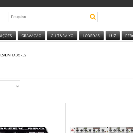
DIÇÕES
GRAVAÇÃO
GUIT&BAIXO
I.CORDAS
LUZ
PER
ES/LIMITADORES