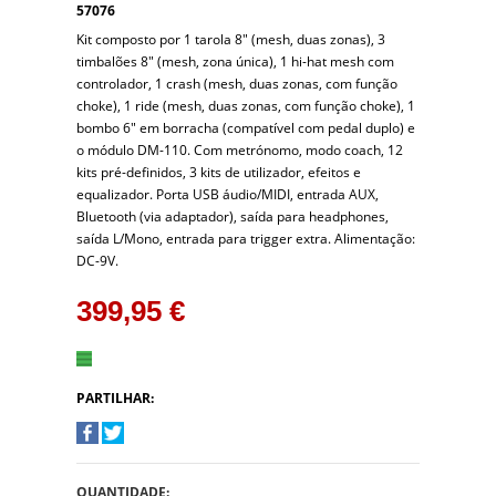
57076
Kit composto por 1 tarola 8″ (mesh, duas zonas), 3
timbalões 8″ (mesh, zona única), 1 hi-hat mesh com
controlador, 1 crash (mesh, duas zonas, com função
choke), 1 ride (mesh, duas zonas, com função choke), 1
bombo 6″ em borracha (compatível com pedal duplo) e
o módulo DM-110. Com metrónomo, modo coach, 12
kits pré-definidos, 3 kits de utilizador, efeitos e
equalizador. Porta USB áudio/MIDI, entrada AUX,
Bluetooth (via adaptador), saída para headphones,
saída L/Mono, entrada para trigger extra. Alimentação:
DC-9V.
399,95 €
PARTILHAR:
QUANTIDADE: